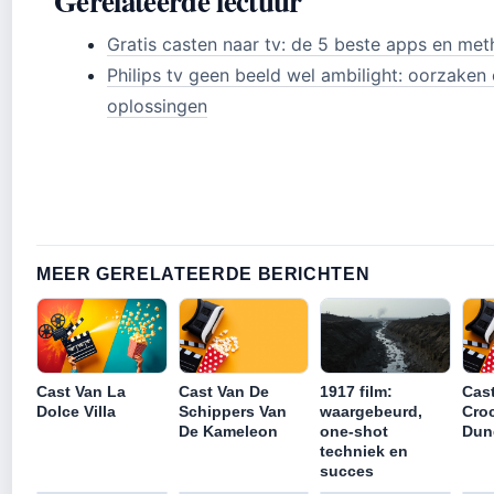
Gerelateerde lectuur
Gratis casten naar tv: de 5 beste apps en me
Philips tv geen beeld wel ambilight: oorzaken
oplossingen
MEER GERELATEERDE BERICHTEN
Cast Van La
1917 film:
Cast Van De
Cas
Dolce Villa
waargebeurd,
Schippers Van
Croc
one-shot
De Kameleon
Dun
techniek en
succes