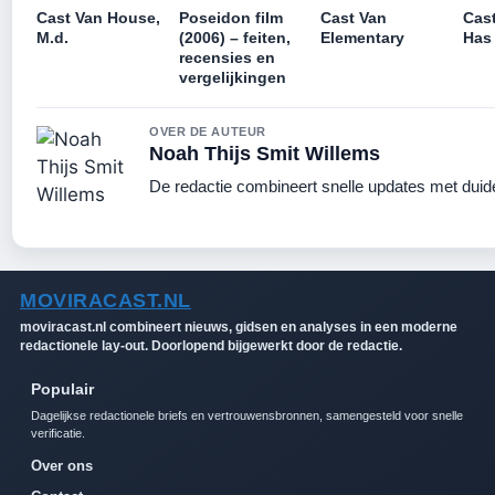
Cast Van House,
Poseidon film
Cast Van
Cast
M.d.
(2006) – feiten,
Elementary
Has 
recensies en
vergelijkingen
OVER DE AUTEUR
Noah Thijs Smit Willems
De redactie combineert snelle updates met duidel
MOVIRACAST.NL
moviracast.nl combineert nieuws, gidsen en analyses in een moderne
redactionele lay-out. Doorlopend bijgewerkt door de redactie.
Populair
Dagelijkse redactionele briefs en vertrouwensbronnen, samengesteld voor snelle
verificatie.
Over ons