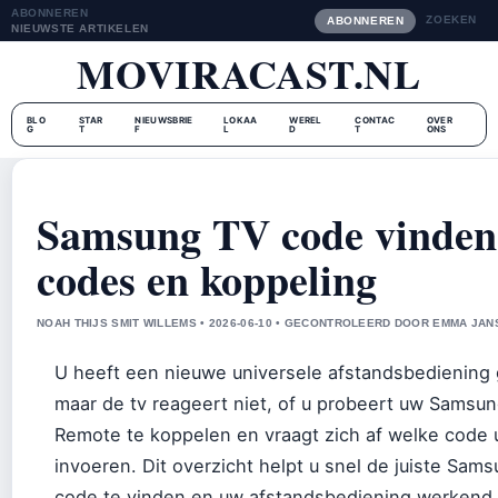
ABONNEREN
ZOEKEN
ABONNEREN
NIEUWSTE ARTIKELEN
MOVIRACAST.NL
BLO
STAR
NIEUWSBRIE
LOKAA
WEREL
CONTAC
OVER
G
T
F
L
D
T
ONS
Samsung TV code vinden
codes en koppeling
NOAH THIJS SMIT WILLEMS • 2026-06-10 • GECONTROLEERD DOOR EMMA JAN
U heeft een nieuwe universele afstandsbediening
maar de tv reageert niet, of u probeert uw Samsu
Remote te koppelen en vraagt zich af welke code
invoeren. Dit overzicht helpt u snel de juiste Sam
code te vinden en uw afstandsbediening werkend 