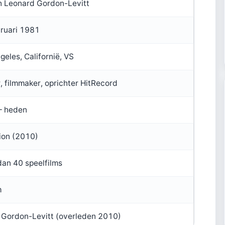
h Leonard Gordon-Levitt
ruari 1981
geles, Californië, VS
, filmmaker, oprichter HitRecord
– heden
ion (2010)
an 40 speelfilms
m
 Gordon-Levitt (overleden 2010)