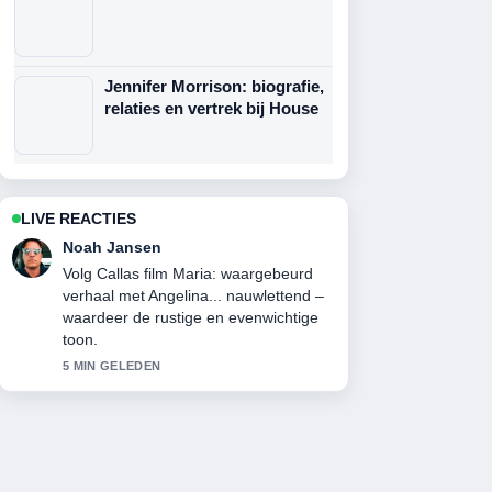
Jennifer Morrison: biografie,
relaties en vertrek bij House
LIVE REACTIES
Lotte de Boer
Nuttige context bij Camelot serie
(2011) kijken: stream, cast en.... Houd
deze live-updates alsjeblieft gaande.
7 MIN GELEDEN