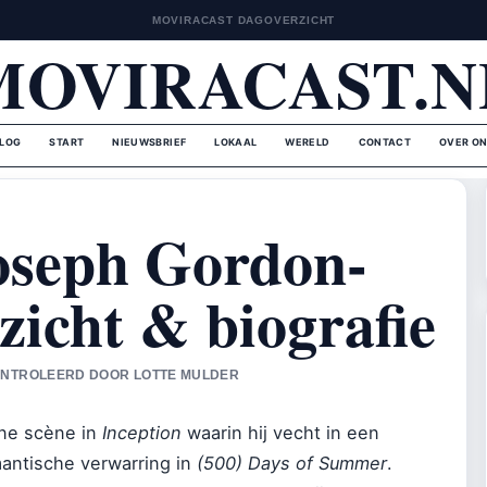
MOVIRACAST DAGOVERZICHT
MOVIRACAST.N
LOG
START
NIEUWSBRIEF
LOKAAL
WERELD
CONTACT
OVER O
oseph Gordon-
zicht & biografie
ECONTROLEERD DOOR LOTTE MULDER
ne scène in
Inception
waarin hij vecht in een
antische verwarring in
(500) Days of Summer
.