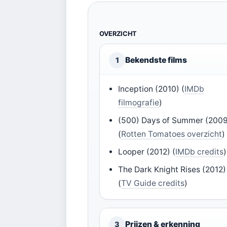
OVERZICHT
Bekendste films
1
Inception (2010) (
IMDb
filmografie
)
(500) Days of Summer (200
(
Rotten Tomatoes overzicht
)
Looper (2012) (
IMDb credits
)
The Dark Knight Rises (2012)
(
TV Guide credits
)
Prijzen & erkenning
3