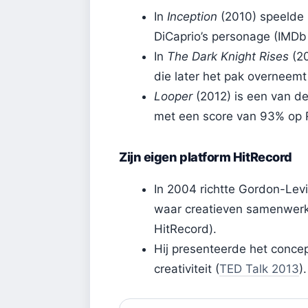
In
Inception
(2010) speelde 
DiCaprio’s personage (IMDb 
In
The Dark Knight Rises
(20
die later het pak overneemt
Looper
(2012) is een van de
met een score van 93% op 
Zijn eigen platform HitRecord
In 2004 richtte Gordon-Lev
waar creatieven samenwerk
HitRecord).
Hij presenteerde het concep
creativiteit (
TED Talk 2013
).