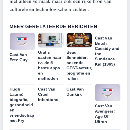
niet alleen vermaak maar ook een rijke bron van
culturele en technologische inzichten.
MEER GERELATEERDE BERICHTEN
Cast van
Butch
Cassidy and
Gratis
Beau
the
Cast Van
casten naar
Schneider:
Sundance
Free Guy
tv: de 5
bekende
Kid (1969)
beste apps
GTST-acteur,
en
biografie en
methoden
rollen
Hugh
Cast Van
Cast Van
Laurie:
Cruel
Dunkirk
biografie,
Intentions
gezondheid
Cast Van
en
Avengers:
vriendschap
Age Of
met Fry
Ultron