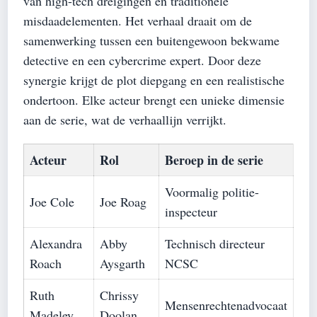
van high-tech dreigingen en traditionele
misdaadelementen. Het verhaal draait om de
samenwerking tussen een buitengewoon bekwame
detective en een cybercrime expert. Door deze
synergie krijgt de plot diepgang en een realistische
ondertoon. Elke acteur brengt een unieke dimensie
aan de serie, wat de verhaallijn verrijkt.
Acteur
Rol
Beroep in de serie
Voormalig politie-
Joe Cole
Joe Roag
inspecteur
Alexandra
Abby
Technisch directeur
Roach
Aysgarth
NCSC
Ruth
Chrissy
Mensenrechtenadvocaat
Madeley
Doolan