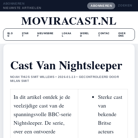
ABONNEREN
ZOEKEN
ABONNEREN
NIEUWSTE ARTIKELEN
MOVIRACAST.NL
BLO
STAR
NIEUWSBRIE
LOKAA
WEREL
CONTAC
OVER
G
T
F
L
D
T
ONS
Cast Van Nightsleeper
NOAH THIJS SMIT WILLEMS • 2026-01-13 • GECONTROLEERD DOOR
MILAN SMIT
In dit artikel ontdek je de
Sterke cast
veelzijdige cast van de
van
spanningsvolle BBC-serie
bekende
Nightsleeper. De serie,
Britse
over een ontvoerde
acteurs