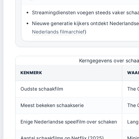
Streamingdiensten voegen steeds vaker scha
Nieuwe generatie kijkers ontdekt Nederlandse
Nederlands filmarchief
)
Kerngegevens over schaak
KENMERK
WAA
Oudste schaakfilm
The 
Meest bekeken schaakserie
The 
Enige Nederlandse speelfilm over schaken
Lang
Aantal schaakfilms op Netflix (2025)
Minim