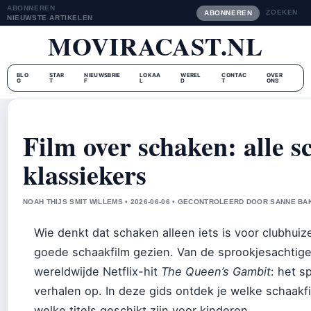
ABONNEREN
ZOEKEN
ABONNEREN
NIEUWSTE ARTIKELEN
MOVIRACAST.NL
BLO
STAR
NIEUWSBRIE
LOKAA
WEREL
CONTAC
OVER
G
T
F
L
D
T
ONS
Film over schaken: alle s
klassiekers
NOAH THIJS SMIT WILLEMS • 2026-06-06 • GECONTROLEERD DOOR SANNE BA
Wie denkt dat schaken alleen iets is voor clubhuiz
goede schaakfilm gezien. Van de sprookjesachtig
wereldwijde Netflix-hit
The Queen’s Gambit
: het s
verhalen op. In deze gids ontdek je welke schaakfi
welke titels geschikt zijn voor kinderen.