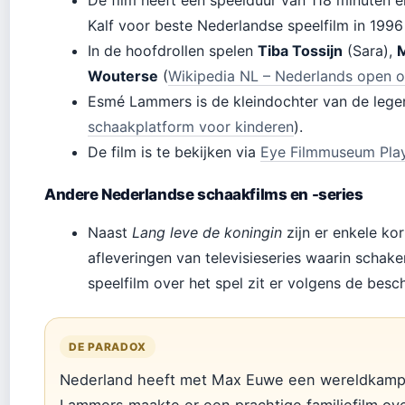
De film heeft een speelduur van 118 minuten
Kalf voor beste Nederlandse speelfilm in 1996
In de hoofdrollen spelen
Tiba Tossijn
(Sara),
M
Wouterse
(
Wikipedia NL – Nederlands open o
Esmé Lammers is de kleindochter van de leg
schaakplatform voor kinderen
).
De film is te bekijken via
Eye Filmmuseum Play
Andere Nederlandse schaakfilms en -series
Naast
Lang leve de koningin
zijn er enkele ko
afleveringen van televisieseries waarin schak
speelfilm over het spel zit er volgens de bes
DE PARADOX
Nederland heeft met Max Euwe een wereldkamp