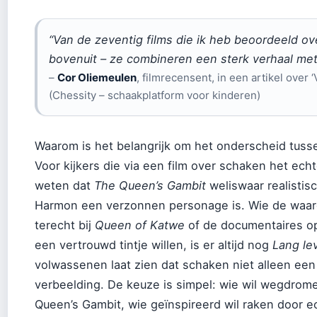
“Van de zeventig films die ik heb beoordeeld ove
bovenuit – ze combineren een sterk verhaal me
–
Cor Oliemeulen
, filmrecensent, in een artikel over ‘
(Chessity – schaakplatform voor kinderen)
Waarom is het belangrijk om het onderscheid tusse
Voor kijkers die via een film over schaken het echt
weten dat
The Queen’s Gambit
weliswaar realistis
Harmon een verzonnen personage is. Wie de waar
terecht bij
Queen of Katwe
of de documentaires op 
een vertrouwd tintje willen, is er altijd nog
Lang le
volwassenen laat zien dat schaken niet alleen een 
verbeelding. De keuze is simpel: wie wil wegdromen
Queen’s Gambit, wie geïnspireerd wil raken door 