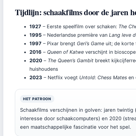
Tijdlijn: schaakfilms door de jaren h
1927
– Eerste speelfilm over schaken:
The Che
1995
– Nederlandse première van
Lang leve d
1997
– Pixar brengt
Geri’s Game
uit; de korte
2016
–
Queen of Katwe
verschijnt in bioscop
2020
–
The Queen’s Gambit
breekt kijkcijferr
huishoudens
2023
– Netflix voegt
Untold: Chess Mates
en
HET PATROON
Schaakfilms verschijnen in golven: jaren twintig
interesse door schaakcomputers) en 2020 (stre
een maatschappelijke fascinatie voor het spel.