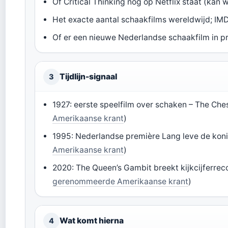
Of Critical Thinking nog op Netflix staat (kan 
Het exacte aantal schaakfilms wereldwijd; IMDb
Of er een nieuwe Nederlandse schaakfilm in pr
Tijdlijn-signaal
3
1927: eerste speelfilm over schaken – The Ches
Amerikaanse krant
)
1995: Nederlandse première Lang leve de koni
Amerikaanse krant
)
2020: The Queen’s Gambit breekt kijkcijferreco
gerenommeerde Amerikaanse krant
)
Wat komt hierna
4