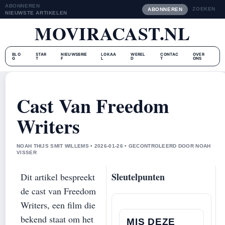
ABONNEREN
ZOEKEN
ABONNEREN
NIEUWSTE ARTIKELEN
MOVIRACAST.NL
BLO
STAR
NIEUWSBRIE
LOKAA
WEREL
CONTAC
OVER
G
T
F
L
D
T
ONS
Cast Van Freedom
Writers
NOAH THIJS SMIT WILLEMS • 2026-01-26 • GECONTROLEERD DOOR NOAH
VISSER
Sleutelpunten
Dit artikel bespreekt
de cast van Freedom
Writers, een film die
bekend staat om het
MIS DEZE