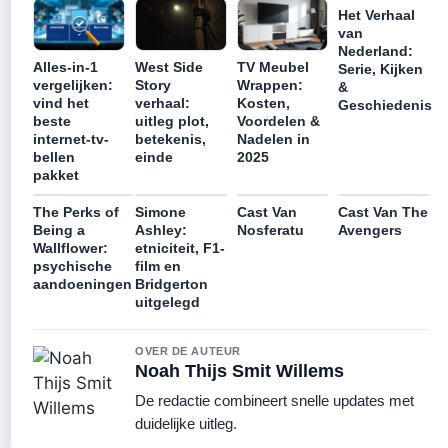
Het Verhaal
van
Nederland:
Alles-in-1
West Side
TV Meubel
Serie, Kijken
vergelijken:
Story
Wrappen:
&
vind het
verhaal:
Kosten,
Geschiedenis
beste
uitleg plot,
Voordelen &
internet-tv-
betekenis,
Nadelen in
bellen
einde
2025
pakket
The Perks of
Simone
Cast Van
Cast Van The
Being a
Ashley:
Nosferatu
Avengers
Wallflower:
etniciteit, F1-
psychische
film en
aandoeningen
Bridgerton
uitgelegd
OVER DE AUTEUR
Noah Thijs Smit Willems
De redactie combineert snelle updates met
duidelijke uitleg.