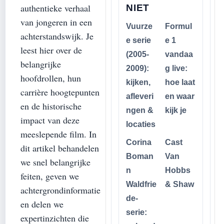
authentieke verhaal
NIET
van jongeren in een
Vuurze
Formul
achterstandswijk. Je
e serie
e 1
leest hier over de
(2005-
vandaa
belangrijke
2009):
g live:
hoofdrollen, hun
kijken,
hoe laat
carrière hoogtepunten
afleveri
en waar
en de historische
ngen &
kijk je
impact van deze
locaties
meeslepende film. In
Corina
Cast
dit artikel behandelen
Boman
Van
we snel belangrijke
n
Hobbs
feiten, geven we
Waldfrie
& Shaw
achtergrondinformatie
de-
en delen we
serie:
expertinzichten die