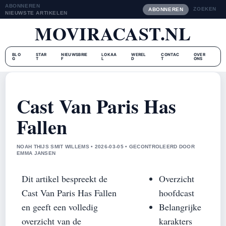
ABONNEREN
ZOEKEN
ABONNEREN
NIEUWSTE ARTIKELEN
MOVIRACAST.NL
BLO
STAR
NIEUWSBRIE
LOKAA
WEREL
CONTAC
OVER
G
T
F
L
D
T
ONS
Cast Van Paris Has
Fallen
NOAH THIJS SMIT WILLEMS • 2026-03-05 • GECONTROLEERD DOOR
EMMA JANSEN
Dit artikel bespreekt de
Overzicht
Cast Van Paris Has Fallen
hoofdcast
en geeft een volledig
Belangrijke
overzicht van de
karakters