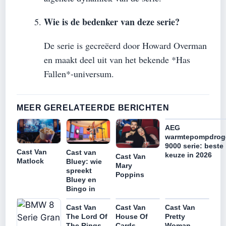
Wie is de bedenker van deze serie?
De serie is gecreëerd door Howard Overman
en maakt deel uit van het bekende *Has
Fallen*-universum.
MEER GERELATEERDE BERICHTEN
AEG
warmtepompdrog
9000 serie: beste
Cast Van
Cast van
keuze in 2026
Cast Van
Matlock
Bluey: wie
Mary
spreekt
Poppins
Bluey en
Bingo in
Cast Van
Cast Van
Cast Van
The Lord Of
House Of
Pretty
The Rings
Cards
Woman