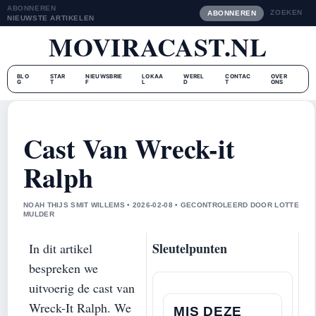
ABONNEREN
ZOEKEN
ABONNEREN
NIEUWSTE ARTIKELEN
MOVIRACAST.NL
BLO
STAR
NIEUWSBRIE
LOKAA
WEREL
CONTAC
OVER
G
T
F
L
D
T
ONS
Cast Van Wreck-it
Ralph
NOAH THIJS SMIT WILLEMS • 2026-02-08 • GECONTROLEERD DOOR LOTTE
MULDER
Sleutelpunten
In dit artikel
bespreken we
uitvoerig de cast van
Wreck-It Ralph. We
MIS DEZE