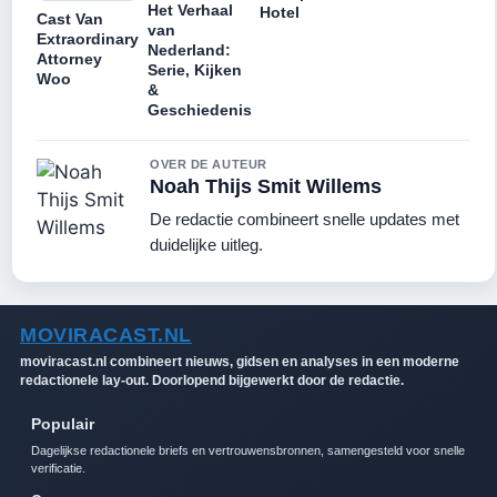
Het Verhaal
Hotel
Cast Van
van
Extraordinary
Nederland:
Attorney
Serie, Kijken
Woo
&
Geschiedenis
OVER DE AUTEUR
Noah Thijs Smit Willems
De redactie combineert snelle updates met
duidelijke uitleg.
MOVIRACAST.NL
moviracast.nl combineert nieuws, gidsen en analyses in een moderne
redactionele lay-out. Doorlopend bijgewerkt door de redactie.
Populair
Dagelijkse redactionele briefs en vertrouwensbronnen, samengesteld voor snelle
verificatie.