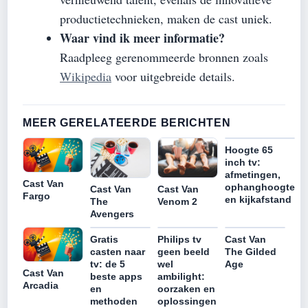
productietechnieken, maken de cast uniek.
Waar vind ik meer informatie?
Raadpleeg gerenommeerde bronnen zoals
Wikipedia
voor uitgebreide details.
MEER GERELATEERDE BERICHTEN
Hoogte 65
inch tv:
afmetingen,
Cast Van
ophanghoogte
Cast Van
Cast Van
Fargo
en kijkafstand
The
Venom 2
Avengers
Gratis
Philips tv
Cast Van
casten naar
geen beeld
The Gilded
tv: de 5
wel
Age
Cast Van
beste apps
ambilight:
Arcadia
en
oorzaken en
methoden
oplossingen