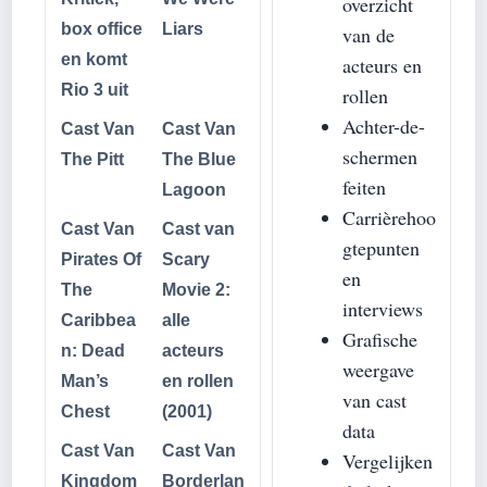
overzicht
box office
Liars
van de
en komt
acteurs en
Rio 3 uit
rollen
Achter-de-
Cast Van
Cast Van
schermen
The Pitt
The Blue
feiten
Lagoon
Carrièrehoo
Cast Van
Cast van
gtepunten
Pirates Of
Scary
en
The
Movie 2:
interviews
Caribbea
alle
Grafische
n: Dead
acteurs
weergave
Man’s
en rollen
van cast
Chest
(2001)
data
Cast Van
Cast Van
Vergelijken
Kingdom
Borderlan