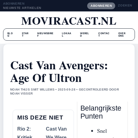
ABONNEREN
ZOEKEN
ABONNEREN
NIEUWSTE ARTIKELEN
MOVIRACAST.NL
BLO
STAR
NIEUWSBRIE
LOKAA
WEREL
CONTAC
OVER
G
T
F
L
D
T
ONS
Cast Van Avengers:
Age Of Ultron
NOAH THIJS SMIT WILLEMS • 2025-09-28 • GECONTROLEERD DOOR
NOAH VISSER
Belangrijkste
Punten
MIS DEZE NIET
Rio 2:
Cast Van
Snel
Kritiek,
We Were