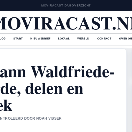
MOVIRACAST DAGOVERZICHT
MOVIRACAST.N
LOG
START
NIEUWSBRIEF
LOKAAL
WERELD
CONTACT
OVER O
ann Waldfriede-
rde, delen en
ek
ECONTROLEERD DOOR NOAH VISSER