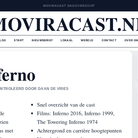
MOVIRACAST DAGOVERZICHT
MOVIRACAST.N
LOG
START
NIEUWSBRIEF
LOKAAL
WERELD
CONTACT
OVER O
ferno
ECONTROLEERD DOOR DAAN DE VRIES
Snel overzicht van de cast
de
Films: Inferno 2016, Inferno 1999,
zien
The Towering Inferno 1974
ms met
Achtergrond en carrière hoogtepunten