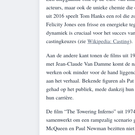
acteurs, maar ook de unieke chemie die o
uit 2016 speelt Tom Hanks een rol die zow
Felicity Jones een frisse en energieke t
dynamiek is cruciaal voor het succes van
castingkeuzes (zie
Wikipedia: Casting
).
Aan de andere kant tonen de films uit 1
met Jean-Claude Van Damme komt de nadr
werken ook minder voor de hand liggende
aan het verhaal. Bekende figuren als Pa
gehad op het publiek, mede dankzij hun k
hun carrière.
De film “The Towering Inferno” uit 1974
samenwerkt om een rampzalig scenario ge
McQueen en Paul Newman bezitten niet 