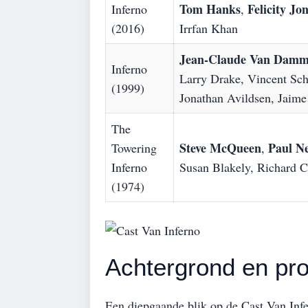
Tom Hanks
Felicity Jo
Inferno
,
(2016)
Irrfan Khan
Jean-Claude Van Dam
Inferno
Larry Drake, Vincent Schi
(1999)
Jonathan Avildsen, Jaime
The
Steve McQueen
Paul 
Towering
,
Inferno
Susan Blakely, Richard 
(1974)
Achtergrond en pro
Een diepgaande blik op de Cast Van Infer