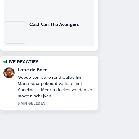
Cast Van The Avengers
LIVE REACTIES
Ruben Bos
Sterke duiding rond Camelot serie
(2011) kijken: stream, cast en.... Dit is
de duidelijkste samenvatting die ik
vandaag heb gezien.
7 MIN GELEDEN