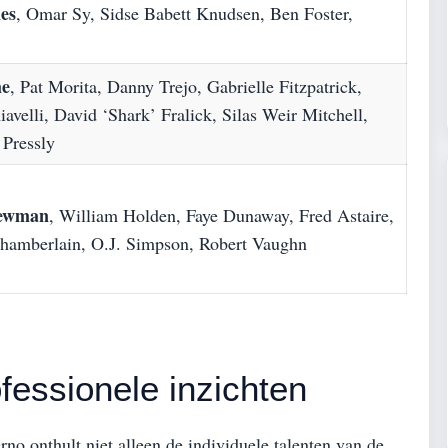
nes
, Omar Sy, Sidse Babett Knudsen, Ben Foster,
me
, Pat Morita, Danny Trejo, Gabrielle Fitzpatrick,
avelli, David ‘Shark’ Fralick, Silas Weir Mitchell,
 Pressly
Newman
, William Holden, Faye Dunaway, Fred Astaire,
Chamberlain, O.J. Simpson, Robert Vaughn
fessionele inzichten
no onthult niet alleen de individuele talenten van de