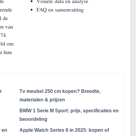
de
Visuele data en analyse
erende
FAQ en samenvatting
l de
ilm van
974.
eld om
en hun
r
Tv meubel 250 cm kopen? Breedte,
materialen & prijzen
BMW 1 Serie M Sport: prijs, specificaties en
beoordeling
r en
Apple Watch Series 6 in 2025: kopen of