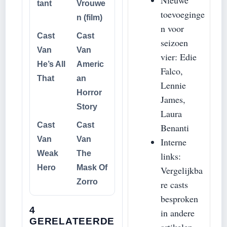
Nieuwe
tant
Vrouwe
toevoeginge
n (film)
n voor
Cast
Cast
seizoen
Van
Van
vier: Edie
He’s All
Americ
Falco,
That
an
Lennie
Horror
James,
Story
Laura
Cast
Cast
Benanti
Van
Van
Interne
Weak
The
links:
Hero
Mask Of
Vergelijkba
Zorro
re casts
besproken
4
in andere
GERELATEERDE