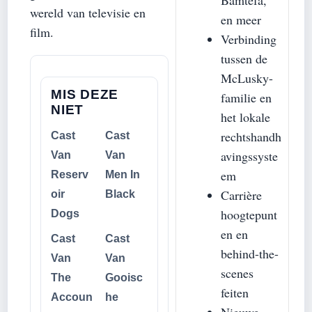
Bamtefa,
wereld van televisie en
en meer
film.
Verbinding
tussen de
McLusky-
MIS DEZE
familie en
NIET
het lokale
rechtshandh
Cast
Cast
avingssyste
Van
Van
em
Reserv
Men In
Carrière
oir
Black
hoogtepunt
Dogs
en en
Cast
Cast
behind-the-
Van
Van
scenes
The
Gooisc
feiten
Accoun
he