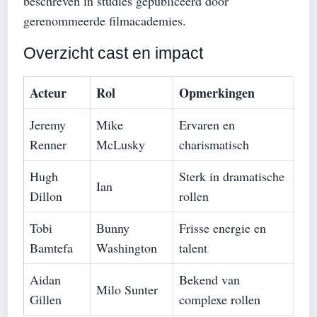
beschreven in studies gepubliceerd door
gerenommeerde filmacademies.
Overzicht cast en impact
Acteur
Rol
Opmerkingen
Jeremy
Mike
Ervaren en
Renner
McLusky
charismatisch
Hugh
Sterk in dramatische
Ian
Dillon
rollen
Tobi
Bunny
Frisse energie en
Bamtefa
Washington
talent
Aidan
Bekend van
Milo Sunter
Gillen
complexe rollen