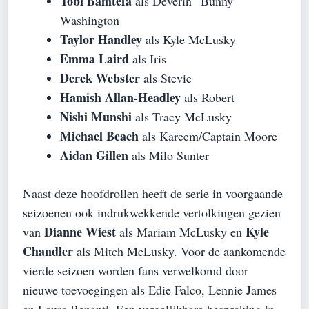
Tobi Bamtefa
als Deverin “Bunny”
Washington
Taylor Handley
als Kyle McLusky
Emma Laird
als Iris
Derek Webster
als Stevie
Hamish Allan-Headley
als Robert
Nishi Munshi
als Tracy McLusky
Michael Beach
als Kareem/Captain Moore
Aidan Gillen
als Milo Sunter
Naast deze hoofdrollen heeft de serie in voorgaande
seizoenen ook indrukwekkende vertolkingen gezien
Dianne Wiest
Kyle
van
als Mariam McLusky en
Chandler
als Mitch McLusky. Voor de aankomende
vierde seizoen worden fans verwelkomd door
nieuwe toevoegingen als Edie Falco, Lennie James
en Laura Benanti. Een vergelijkbare bespreking in