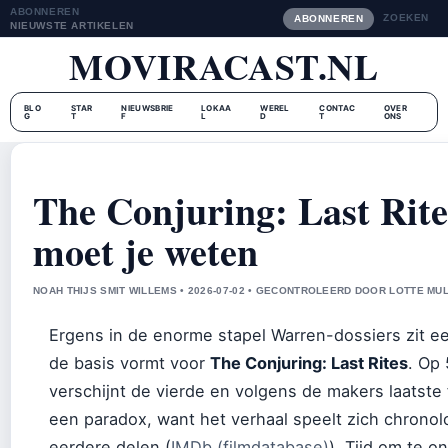
ABONNEREN
ZOEKEN
ABONNEREN
NIEUWSTE ARTIKELEN
MOVIRACAST.NL
BLO
STAR
NIEUWSBRIE
LOKAA
WEREL
CONTAC
OVER
G
T
F
L
D
T
ONS
The Conjuring: Last Rites
moet je weten
NOAH THIJS SMIT WILLEMS • 2026-07-02 • GECONTROLEERD DOOR LOTTE MU
Ergens in de enorme stapel Warren-dossiers zit 
de basis vormt voor
The Conjuring: Last Rites
. Op
verschijnt de vierde en volgens de makers laatste 
een paradox, want het verhaal speelt zich chronol
eerdere delen (
IMDb (filmdatabase)
). Tijd om te 